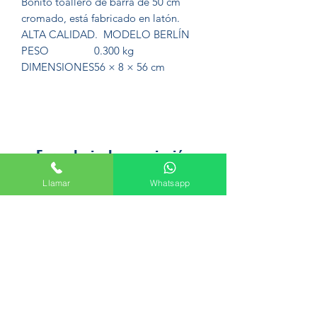
Bonito toallero de barra de 50 cm
cromado, está fabricado en latón.
ALTA CALIDAD. MODELO BERLÍN
PESO
0.300 kg
DIMENSIONES
56 × 8 × 56 cm
Formulario de suscripción
Llamar
Whatsapp
Enviar
Avenida del Palmar, 45, 30010 Murcia
+34 665 61 47 44