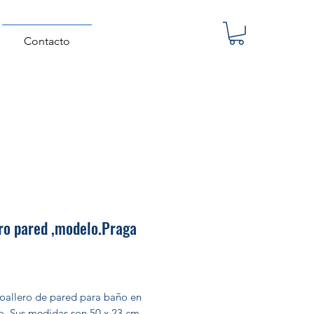
Contacto
ro pared ,modelo.Praga
Precio
toallero de pared para baño en
. Sus medidas son 50 x 23 cm.