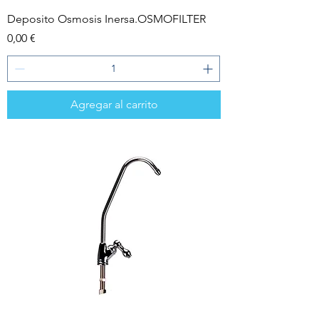
Deposito Osmosis Inersa.OSMOFILTER
Precio
0,00 €
Agregar al carrito