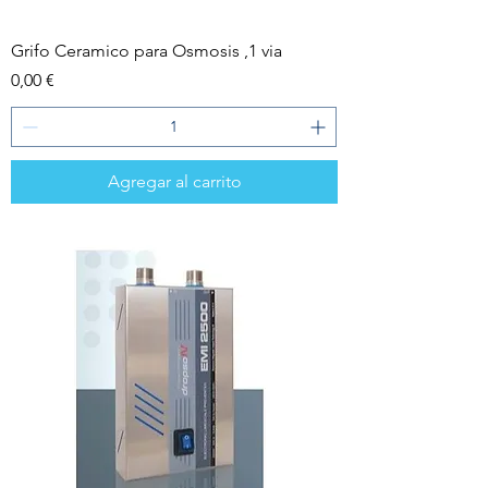
Grifo Ceramico para Osmosis ,1 via
Precio
0,00 €
Agregar al carrito