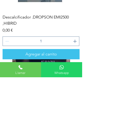
Descalcificador .DROPSON EMI2500
,HIBRID
Precio
0,00 €
Agregar al carrito
Llamar
Whatsapp