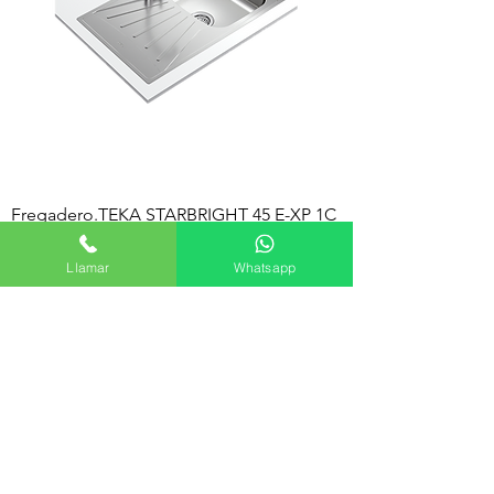
Fregadero.TEKA STARBRIGHT 45 E-XP 1C
1E
Llamar
Whatsapp
Precio
122,00 €
Agregar al carrito