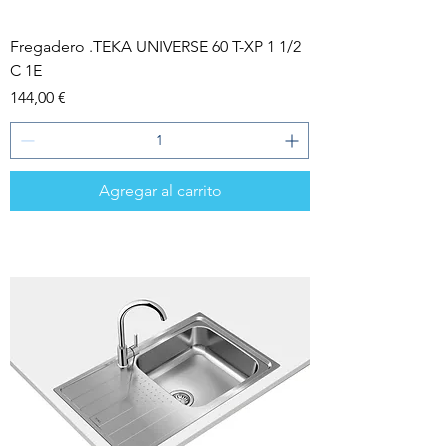
Fregadero .TEKA UNIVERSE 60 T-XP 1 1/2
C 1E
Precio
144,00 €
Agregar al carrito