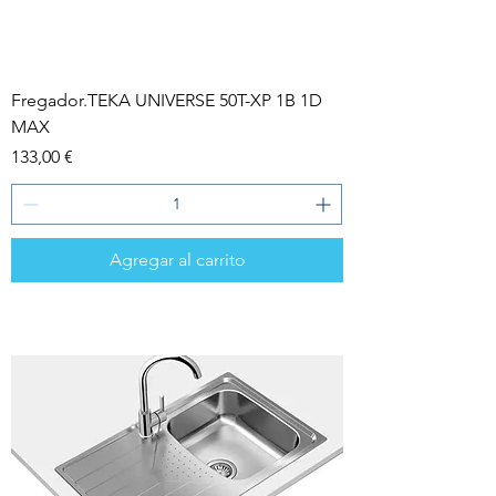
Fregador.TEKA UNIVERSE 50T-XP 1B 1D
MAX
Precio
133,00 €
Agregar al carrito