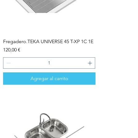
Fregadero.TEKA UNIVERSE 45 T-XP 1C 1E
Precio
120,00 €
Agregar al carrito