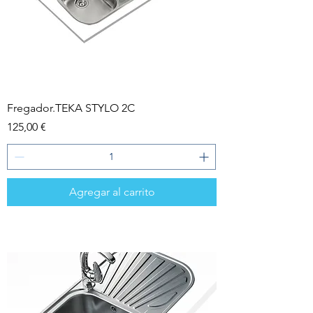
Fregador.TEKA STYLO 2C
Precio
125,00 €
Agregar al carrito