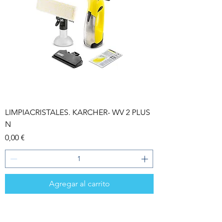
LIMPIACRISTALES. KARCHER- WV 2 PLUS
N
Precio
0,00 €
Agregar al carrito