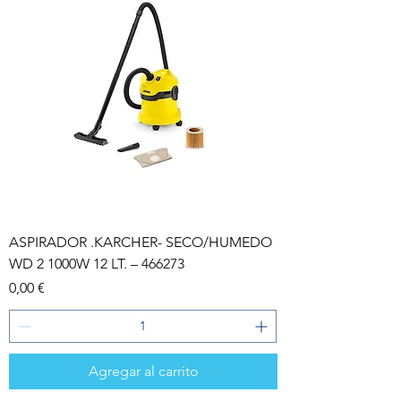
ASPIRADOR .KARCHER- SECO/HUMEDO
WD 2 1000W 12 LT. – 466273
Precio
0,00 €
Agregar al carrito